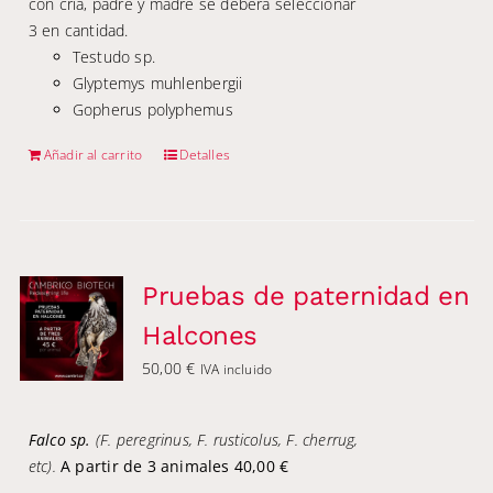
con cría, padre y madre se deberá seleccionar
3 en cantidad.
Testudo sp.
Glyptemys muhlenbergii
Gopherus polyphemus
Añadir al carrito
Detalles
Pruebas de paternidad en
Halcones
50,00
€
IVA incluido
Falco sp.
(F. peregrinus, F. rusticolus, F. cherrug,
etc).
A partir de 3 animales 40,00 €