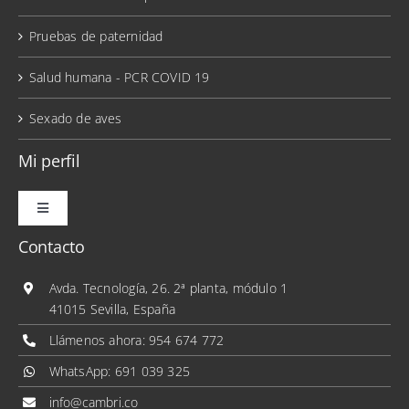
Pruebas de paternidad
Salud humana - PCR COVID 19
Sexado de aves
Mi perfil
Toggle
Navigation
Contacto
Mis pedidos
Avda. Tecnología, 26. 2ª planta, módulo 1
41015 Sevilla, España
Mis direcciones
Llámenos ahora:
954 674 772
WhatsApp:
691 039 325
Mis datos personales
info@cambri.co