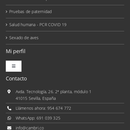
Pruebas de paternidad
Salud humana - PCR COVID 19
Sexado de aves
Mi perfil
Toggle
Navigation
Contacto
Mis pedidos
Avda. Tecnología, 26. 2ª planta, módulo 1
41015 Sevilla, España
Mis direcciones
Llámenos ahora:
954 674 772
WhatsApp:
691 039 325
Mis datos personales
info@cambri.co