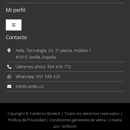
Mi perfil
Toggle
Navigation
Contacto
Mis pedidos
Avda. Tecnología, 26. 2ª planta, módulo 1
41015 Sevilla, España
Mis direcciones
Llámenos ahora:
954 674 772
WhatsApp:
691 039 325
Mis datos personales
info@cambri.co
Copyright © Cambrico Biotech | Todos los derechos reservados |
Política de Privacidad
|
Condiciones generales de venta
| Creada
por:
Softcom