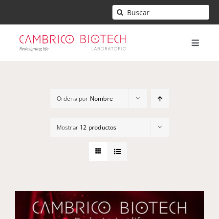
Saltar
Buscar:
al
contenido
Toggle
Naviga
Inicio
Ordena por
Nombre
Mi cuenta
Mostrar
12 productos
Contacto
Carrito