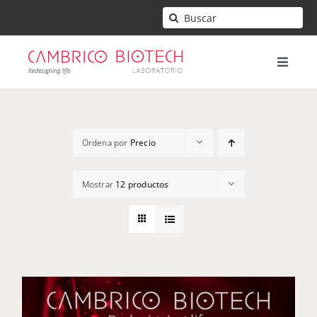
Saltar
Buscar:
al
contenido
Toggle
Naviga
Inicio
Ordena por
Precio
Mi cuenta
Mostrar
12 productos
Contacto
Carrito