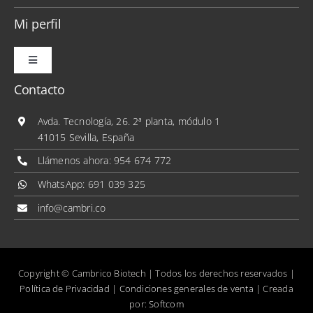
Mi perfil
Toggle
Navigation
Contacto
Mis pedidos
Avda. Tecnología, 26. 2ª planta, módulo 1
41015 Sevilla, España
Mis direcciones
Llámenos ahora:
954 674 772
WhatsApp:
691 039 325
Mis datos personales
info@cambri.co
Copyright © Cambrico Biotech | Todos los derechos reservados |
Política de Privacidad
|
Condiciones generales de venta
| Creada
por:
Softcom