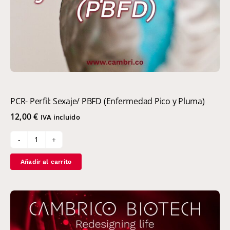
PCR- Perfil: Sexaje/ PBFD (Enfermedad Pico y Pluma)
12,00
€
IVA incluido
PCR-
Perfil:
Añadir al carrito
Sexaje/
PBFD
(Enfermedad
Pico
y