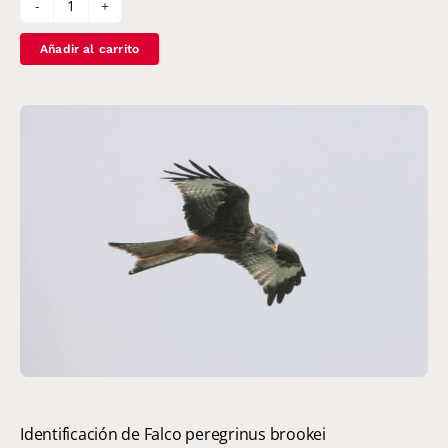
Pureza
de
Añadir al carrito
Falco
rusticolus
cantidad
Identificación de Falco peregrinus brookei