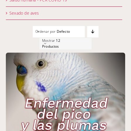
Sexado de aves
Ordenar por
Defecto
Mostrar
12
Productos