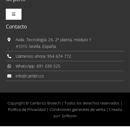
Toggle
Navigation
Contacto
Mis pedidos
Avda. Tecnología, 26. 2ª planta, módulo 1
41015 Sevilla, España
Mis direcciones
Llámenos ahora:
954 674 772
WhatsApp:
691 039 325
Mis datos personales
info@cambri.co
Copyright © Cambrico Biotech | Todos los derechos reservados |
Política de Privacidad
|
Condiciones generales de venta
| Creada
por:
Softcom