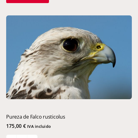
paternidad
en
Yacos
cantidad
Pureza de Falco rusticolus
175,00
€
IVA incluido