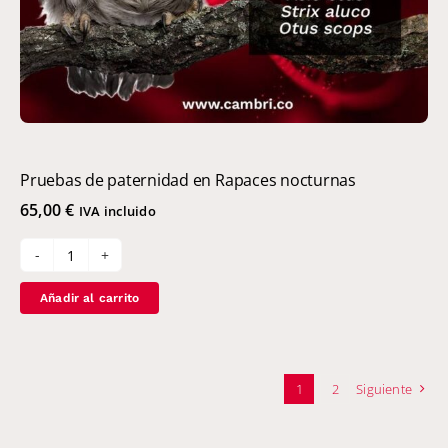
Pruebas de paternidad en Rapaces nocturnas
65,00
€
IVA incluido
Pruebas
de
Añadir al carrito
paternidad
en
Rapaces
nocturnas
1
2
Siguiente
cantidad