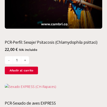
PCR-Perfil: Sexaje/ Psitacosis (Chlamydophila psittaci)
22,00
€
IVA incluido
PCR-
Perfil:
Añadir al carrito
Sexaje/
Psitacosis
(Chlamydophila
psittaci)
cantidad
PCR-Sexado de aves EXPRESS