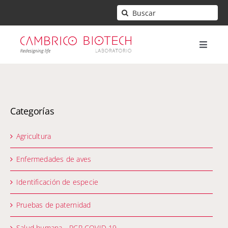
Saltar
Buscar:
al
contenido
Toggle
Naviga
Inicio
Categorías
Mi cuenta
Agricultura
Contacto
Enfermedades de aves
Carrito
Identificación de especie
Pruebas de paternidad
Salud humana - PCR COVID 19