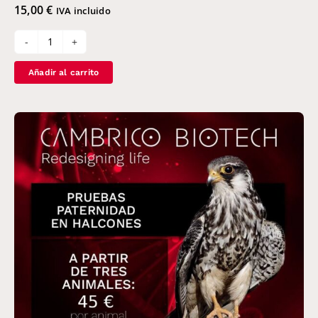
15,00
€
IVA incluido
PCR-
Sexado
Añadir al carrito
de
aves
EXPRESS
cantidad