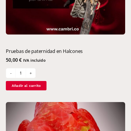
Pruebas de paternidad en Halcones
50,00
€
IVA incluido
Pruebas
de
Añadir al carrito
paternidad
en
Halcones
cantidad