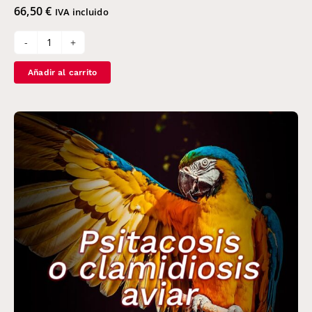
66,50
€
IVA incluido
Identificación
de
Añadir al carrito
Falco
peregrinus
brookei
cantidad