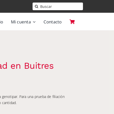
Buscar:
io
Mi cuenta
Contacto
ad en Buitres
 genotipar. Para una prueba de filiación
n cantidad.