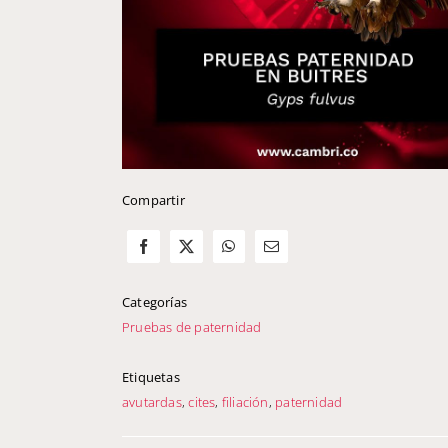
Compartir
Categorías
Pruebas de paternidad
Etiquetas
avutardas
,
cites
,
filiación
,
paternidad