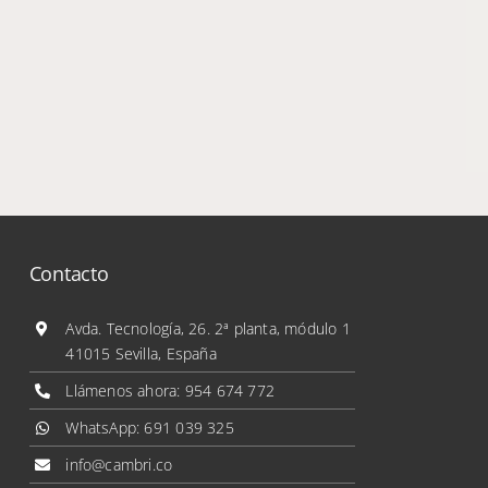
Contacto
Avda. Tecnología, 26. 2ª planta, módulo 1
41015 Sevilla, España
Llámenos ahora:
954 674 772
WhatsApp:
691 039 325
info@cambri.co