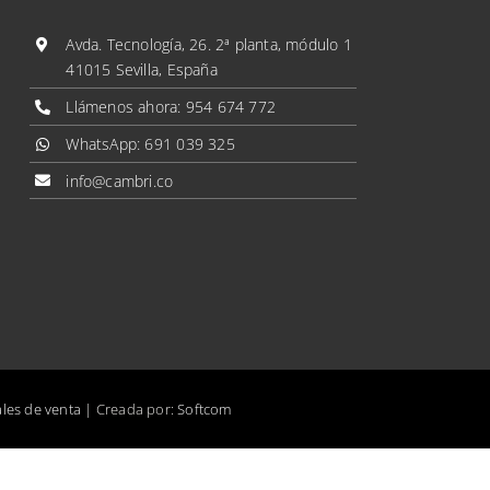
Avda. Tecnología, 26. 2ª planta, módulo 1
41015 Sevilla, España
Llámenos ahora:
954 674 772
WhatsApp:
691 039 325
info@cambri.co
les de venta
| Creada por:
Softcom