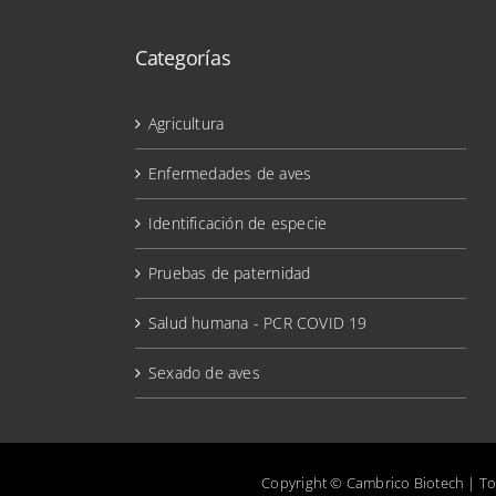
Categorías
Agricultura
Enfermedades de aves
Identificación de especie
Pruebas de paternidad
Salud humana - PCR COVID 19
Sexado de aves
Copyright © Cambrico Biotech | T