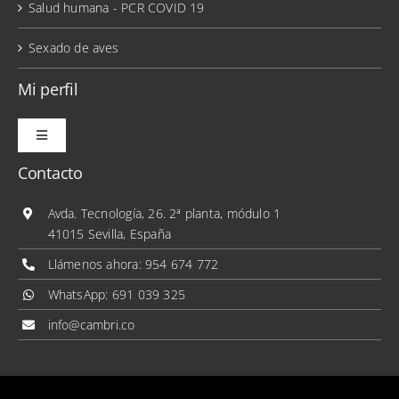
Salud humana - PCR COVID 19
Sexado de aves
Mi perfil
Toggle
Navigation
Contacto
Mis pedidos
Avda. Tecnología, 26. 2ª planta, módulo 1
41015 Sevilla, España
Mis direcciones
Llámenos ahora:
954 674 772
WhatsApp:
691 039 325
Mis datos personales
info@cambri.co