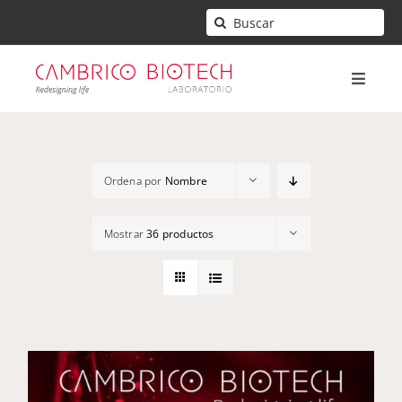
Saltar
Buscar:
al
contenido
Toggle
Naviga
Inicio
Ordena por
Nombre
Mi cuenta
Mostrar
36 productos
Contacto
Carrito