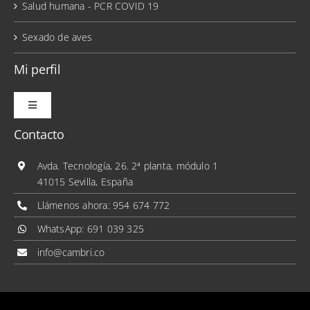
Salud humana - PCR COVID 19
Sexado de aves
Mi perfil
Toggle
Navigation
Contacto
Mis pedidos
Avda. Tecnología, 26. 2ª planta, módulo 1
41015 Sevilla, España
Mis direcciones
Llámenos ahora:
954 674 772
WhatsApp:
691 039 325
Mis datos personales
info@cambri.co