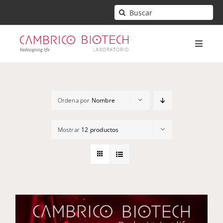
Saltar
Buscar:
al
contenido
Toggle
Naviga
Inicio
Ordena por
Nombre
Mi cuenta
Mostrar
12 productos
Contacto
Carrito