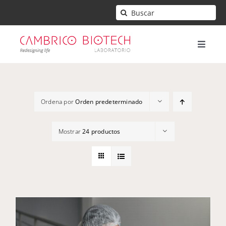
Saltar
Buscar:
al
contenido
Toggle
Naviga
Inicio
Ordena por
Orden predeterminado
Mi cuenta
Mostrar
24 productos
Contacto
Carrito