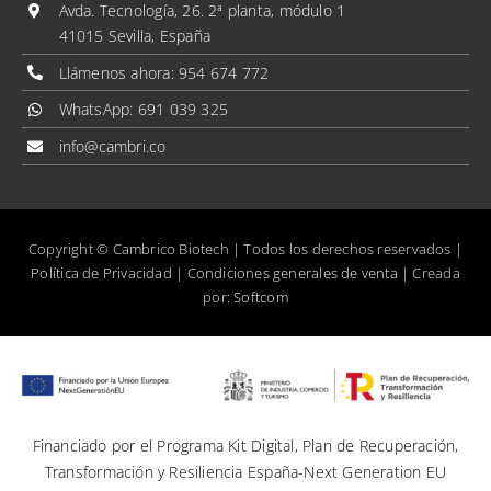
Avda. Tecnología, 26. 2ª planta, módulo 1
41015 Sevilla, España
Mis direcciones
Llámenos ahora:
954 674 772
WhatsApp:
691 039 325
Mis datos personales
info@cambri.co
Copyright © Cambrico Biotech | Todos los derechos reservados |
Política de Privacidad
|
Condiciones generales de venta
| Creada
por:
Softcom
Financiado por el Programa Kit Digital, Plan de Recuperación,
Transformación y Resiliencia España-Next Generation EU